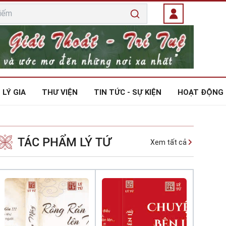
Đăng
nhập
 LÝ GIA
THƯ VIỆN
TIN TỨC - SỰ KIỆN
HOẠT ĐỘNG
TÁC PHẨM LÝ TỨ
Xem tất cả