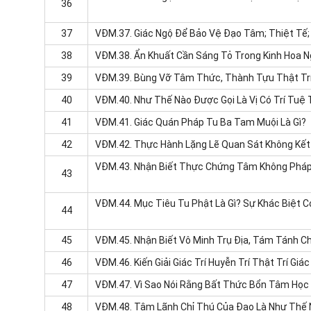
36
37
VĐM.37.
Giác Ngộ Để Bảo Vệ Đạo Tâm; Thiệt Tế; 
38
VĐM.38.
Ẩn Khuất Cần Sáng Tỏ Trong Kinh Hoa 
39
VĐM.39.
Bùng Vỡ Tâm Thức, Thành Tựu Thật Trí, 
40
VĐM.40.
Như Thế Nào Được Gọi Là Vị Có Trí Tuệ
41
VĐM.41.
Giác Quán Pháp Tu Ba Tam Muội Là Gì?
42
VĐM.42.
Thực Hành Lặng Lẽ Quan Sát Không Kết
VĐM.43.
Nhận Biết Thực Chứng Tâm Không Pháp 
43
VĐM.44.
Mục Tiêu Tu Phật Là Gì? Sự Khác Biệt C
44
45
VĐM.45.
Nhận Biết Vô Minh Trụ Địa, Tám Tánh 
46
VĐM.46.
Kiến Giải Giác Trí Huyễn Trí Thật Trí Gi
47
VĐM.47.
Vì Sao Nói Rằng Bất Thức Bổn Tâm Học 
48
VĐM.48.
Tâm Lãnh Chỉ Thú Của Đạo Là Như Thế