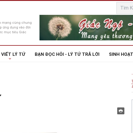
rên mạng cùng chung
háp ứng dụng vào đời
ợc mục tiêu Giác
 VIẾT LÝ TỨ
BẠN ĐỌC HỎI - LÝ TỨ TRẢ LỜI
SINH HOẠT