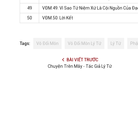
49
VĐM.49.
Vì Sao Tứ Niệm Xứ Là Cội Nguồn Của Đ
50
VĐM.50.
Lời Kết
Tags:
Vô Đối Môn
Vô Đối Môn Lý Tứ
Lý Tứ
Phậ
BÀI VIẾT TRƯỚC
Chuyện Trên Mây - Tác Giả Lý Tứ