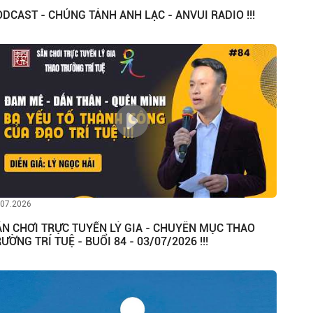
DCAST - CHỦNG TÁNH ANH LẠC - ANVUI RADIO !!!
.07.2026
ÂN CHƠI TRỰC TUYẾN LÝ GIA - CHUYÊN MỤC THAO
ƯỜNG TRÍ TUỆ - BUỔI 84 - 03/07/2026 !!!