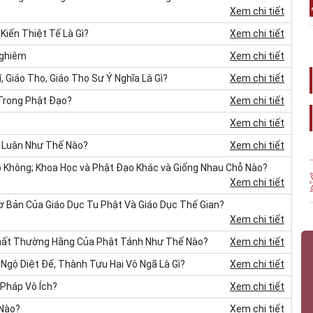
Xem chi tiết
Kiến Thiệt Tế Là Gì?
Xem chi tiết
Nghiêm
Xem chi tiết
Giáo Thọ, Giáo Thọ Sư Ý Nghĩa Là Gì?
Xem chi tiết
 Trong Phật Đạo?
Xem chi tiết
Xem chi tiết
 Luận Như Thế Nào?
Xem chi tiết
Không; Khoa Học và Phật Đạo Khác và Giống Nhau Chỗ Nào?
Xem chi tiết
ơ Bản Của Giáo Dục Tu Phật Và Giáo Dục Thế Gian?
Xem chi tiết
Chất Thường Hằng Của Phật Tánh Như Thế Nào?
Xem chi tiết
ác Ngộ Diệt Đế, Thành Tựu Hai Vô Ngã Là Gì?
Xem chi tiết
Pháp Vô Ích?
Xem chi tiết
 Nào?
Xem chi tiết