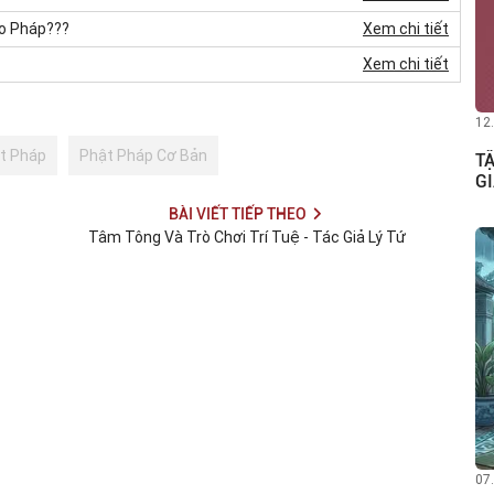
ạo Pháp???
Xem chi tiết
Xem chi tiết
12
t Pháp
Phật Pháp Cơ Bản
TẬ
GI
BÀI VIẾT TIẾP THEO
Tâm Tông Và Trò Chơi Trí Tuệ - Tác Giả Lý Tứ
07