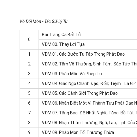
Vô Đối Môn - Tác Giả Lý Tứ
Bài Tráng Ca Bất Tử
0
VĐM.00.
Thay Lời Tựa
1
VĐM.01.
Các Bước Tu Tập Trong Phật Đạo
2
VĐM.02.
Tâm Vô Thường; Sinh Tâm; Sắc Tức Thị K
3
VĐM.03.
Pháp Môn Và Phép Tu
4
VĐM.04.
Giác Ngộ Chánh Đạo; Đốn; Tiệm… Là Gì?
5
VĐM.05.
Các Cảnh Giới Trong Phật Đạo
6
VĐM.06.
Nhận Biết Một Vị Thành Tựu Phật Đạo 
7
VĐM.07.
Tăng Bảo; Đệ Nhất Nghĩa Tăng; Bồ Tát; 
8
VĐM.08.
Nhận Thức Thường, Ngã, Lạc, Tịnh Của
9
VĐM.09.
Pháp Môn Tối Thượng Thừa