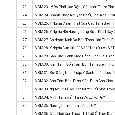
23
VĐM.23.
Lý Do Phải Học Rộng Sâu Kiến Thức Phậ
24
VĐM.24.
Chánh Pháp Nguyên Chất, Loài Nga Vươn
25
VĐM.25.
Ý Nghĩa Chân Thật Của Câu Tam Bảo T
26
VĐM.26.
Ý Nghĩa Hồi Hướng Công Đức; Phật Dạy
27
VĐM.27.
Ba Nhóm Kinh Do Báo Thân Hóa Thân P
28
VĐM.28.
Ý Nghĩa Của Hữu Vi Vô Vi Hữu Dư Và Vô Dư
29
VĐM.29.
Bản Giác Tánh Giác Đẳng Giác Diệu Giác,
30
VĐM.30.
Kiến Tánh Bổn Tâm Bổn Tánh Biện Thông 
31
VĐM.31.
Đời Sống Như Pháp, Ý Sanh Thân, Lục T
32
VĐM.32.
Bản Tâm Bản Tánh Kiến Tánh Bản Giác...
33
VĐM.33.
Người Trí Ở Đời Học Mười Biết Một Tron
34
VĐM.34.
Minh Tâm Kiến Tánh Có Lợi Ích Gì?
35
VĐM.35.
Nương Phật Thần Lực Là Gì?
VĐM.36.
Giác Ngộ Giải Thoát Trí Tuệ Ở Thời Đại