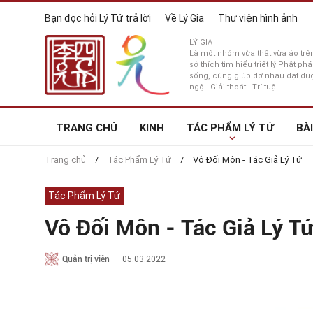
Menu Top
Nhảy đến nội dung
Bạn đọc hỏi Lý Tứ trả lời
Về Lý Gia
Thư viện hình ảnh
LÝ GIA
Là một nhóm vừa thật vừa ảo t
sở thích tìm hiểu triết lý Phật p
sống, cùng giúp đỡ nhau đạt đư
ngộ - Giải thoát - Trí tuệ
Main navigation
TRANG CHỦ
KINH
TÁC PHẨM LÝ TỨ
BÀI
Breadcrumb
Trang chủ
Tác Phẩm Lý Tứ
Vô Đối Môn - Tác Giả Lý Tứ
Tác Phẩm Lý Tứ
Vô Đối Môn - Tác Giả Lý Tứ
Quản trị viên
05.03.2022