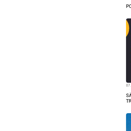
PO
07
S
TR