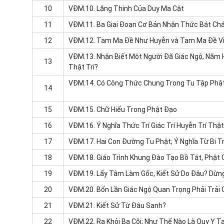
10
VĐM.10.
Lặng Thinh Của Duy Ma Cật
11
VĐM.11.
Ba Giai Đoạn Cơ Bản Nhận Thức Bát Ch
12
VĐM.12.
Tam Ma Đề Như Huyễn và Tam Ma Đề V
VĐM.13.
Nhận Biết Một Người Đã Giác Ngộ, Năm 
13
Thật Trí?
VĐM.14.
Có Công Thức Chung Trong Tu Tập Phật 
14
15
VĐM.15.
Chữ Hiếu Trong Phật Đạo
16
VĐM.16.
Ý Nghĩa Thức Trí Giác Trí Huyễn Trí Thật 
17
VĐM.17.
Hai Con Đường Tu Phật; Ý Nghĩa Từ Bi 
18
VĐM.18.
Giáo Trình Khung Đào Tạo Bồ Tát, Phật
19
VĐM.19.
Lấy Tâm Làm Gốc, Kiết Sử Do Đâu? Dừng
20
VĐM.20.
Bốn Lần Giác Ngộ Quan Trọng Phải Trải
21
VĐM.21.
Kiết Sử Từ Đâu Sanh?
22
VĐM.22.
Ra Khỏi Ba Cõi; Như Thế Nào Là Quy Y 