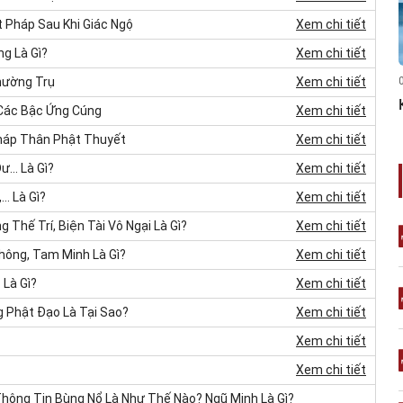
t Pháp Sau Khi Giác Ngộ
Xem chi tiết
g Là Gì?
Xem chi tiết
hường Trụ
Xem chi tiết
 Các Bậc Ứng Cúng
Xem chi tiết
háp Thân Phật Thuyết
Xem chi tiết
... Là Gì?
Xem chi tiết
… Là Gì?
Xem chi tiết
Thế Trí, Biện Tài Vô Ngại Là Gì?
Xem chi tiết
hông, Tam Minh Là Gì?
Xem chi tiết
 Là Gì?
Xem chi tiết
g Phật Đạo Là Tại Sao?
Xem chi tiết
Xem chi tiết
Xem chi tiết
 Thông Tin Bùng Nổ Là Như Thế Nào? Ngũ Minh Là Gì?