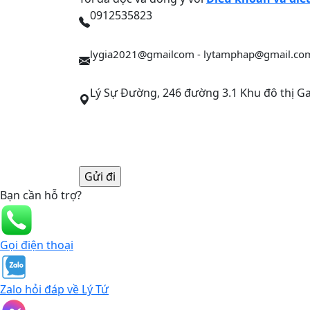
0912535823
lygia2021@gmailcom - lytamphap@gmail.co
Lý Sự Đường, 246 đường 3.1 Khu đô thị 
Bạn cần hỗ trợ?
Gọi điện thoại
Zalo hỏi đáp về Lý Tứ