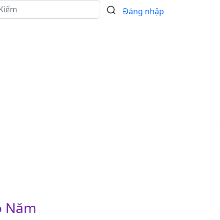
Đăng nhập
Thư
Tin Tức - Sự
Hoạt Động Mở
Viện
Kiện
Rộng
eo Năm