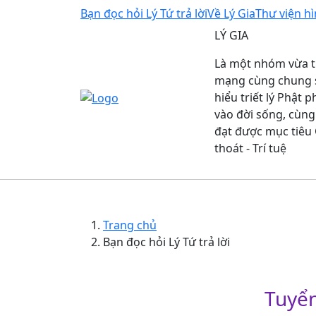
Menu Top
Nhảy đến nội dung
Bạn đọc hỏi Lý Tứ trả lời
Về Lý Gia
Thư viện h
LÝ GIA
Là một nhóm vừa t
mạng cùng chung s
hiểu triết lý Phật
vào đời sống, cùng
đạt được mục tiêu 
thoát - Trí tuệ
Main navigation
Trang
Kinh
Tác Phẩm Lý Tứ
chủ
Breadcrumb
Trang chủ
Bạn đọc hỏi Lý Tứ trả lời
Tuyển