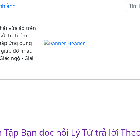
ình ảnh
hật vừa ảo trên
ở thích tìm
 pháp ứng dụng
 giúp đỡ nhau
Giác ngộ - Giải
Bạn Đọc Hỏi - Lý Tứ
Sinh Hoạt
Bài Viết Lý Tứ
Trả Lời
Lý Gia
 Tập Bạn đọc hỏi Lý Tứ trả lời Th