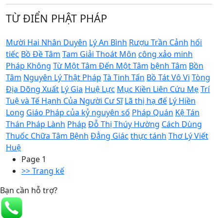
TỪ ĐIỂN PHẬT PHÁP
Mười Hai Nhân Duyên
Lý An Bình
Rượu Trần Cảnh
hối
tiếc
Bồ Đề Tâm
Tam Giải Thoát Môn
công xảo minh
Pháp Không
Từ Một Tâm Đến Một Tâm
bệnh Tâm
Bồn
Tâm
Nguyên Lý Thật Pháp
Tà Tinh Tấn
Bồ Tát Vô Vi
Tòng
Địa Dõng Xuất
Lý Gia
Huệ Lực
Mục Kiền Liên Cứu Mẹ
Trí
Tuệ và Tế Hạnh Của Người Cư Sĩ
Lã thị hạ đế
Lý Hiền
Long
Giáo Pháp của kỷ nguyên số
Pháp Quán
Kệ Tán
Thán Pháp Lành
Pháp
Đỗ Thị Thúy Hường
Cách Dùng
Thuốc Chữa Tâm Bệnh
Đẳng Giác
thực tánh
Thơ Lý Viết
Huệ
Pagination
Page 1
Next page
>> Trang kế
Bạn cần hỗ trợ?