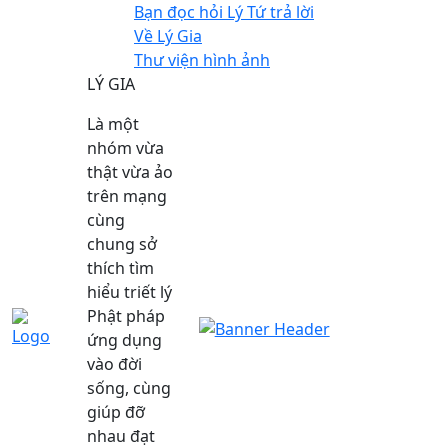
Menu Top
Nhảy đến nội dung
Bạn đọc hỏi Lý Tứ trả lời
Về Lý Gia
Thư viện hình ảnh
LÝ GIA
Là một
nhóm vừa
thật vừa ảo
trên mạng
cùng
chung sở
thích tìm
hiểu triết lý
Phật pháp
ứng dụng
vào đời
sống, cùng
giúp đỡ
nhau đạt